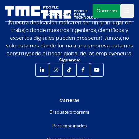
Carreras
¡Nuestra dedicación radica en ser un gran lugar de
trabajo donde nuestros ingenieros, científicos y
CONVIÉRTETE EN EMPLOYENEUR
expertos digitales pueden prosperar! ¡Juntos, no
solo estamos dando forma a una empresa; estamos
QUÉ HACEMOS
¿Qué es un employeneur?
construyendo el hogar global de los employeneurs!
Síguenos:
PARA CLIENTES
¿Qué haces como employeneur?
Áreas de servicio
INSIGHTS
Vacantes
Nuestro enfoque
Industrias
SOBRE NOSOTROS
Candidatura abierta
Historias de clientes
Carreras
Pericias
VACANTES@TMC
Para graduados
Programar una introducción
Quiénes somos
Graduate programs
Para expatriados
Nuestras marcas
Para expatriados
Sustainability
Elegir idioma
Español