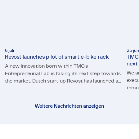
6 juli
25 jun
Revost launches pilot of smart e-bike rack
TMC 
next
A new innovation born within TMC's
We a
Entrepreneurial Lab is taking its next step towards
execu
the market. Dutch start-up Revost has launched a
throu
Revost launches pilot of smart e-bike rack
pilot of its smart e-bike parking system, Lock and
TMC s
Load, at the University of Twente. The pilot will
allow employees of the university's Campus &
Weitere Nachrichten anzeigen
Facility Management (CFM) to use the system for
daily trips across campus.