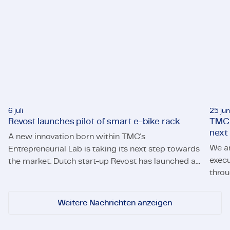
6 juli
25 jun
Revost launches pilot of smart e-bike rack
TMC 
next
A new innovation born within TMC's
We a
Entrepreneurial Lab is taking its next step towards
execu
the market. Dutch start-up Revost has launched a
throu
Revost launches pilot of smart e-bike rack
pilot of its smart e-bike parking system, Lock and
TMC s
Load, at the University of Twente. The pilot will
allow employees of the university's Campus &
Weitere Nachrichten anzeigen
Facility Management (CFM) to use the system for
daily trips across campus.