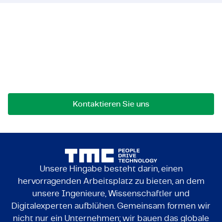
Lassen Sie uns in Kontakt
treten!
Bei Fragen an einer Zusammenarbeit können Sie
uns jederzeit gerne kontaktieren.
Kontaktieren Sie uns
Unsere Hingabe besteht darin, einen
hervorragenden Arbeitsplatz zu bieten, an dem
unsere Ingenieure, Wissenschaftler und
Digitalexperten aufblühen. Gemeinsam formen wir
nicht nur ein Unternehmen; wir bauen das globale