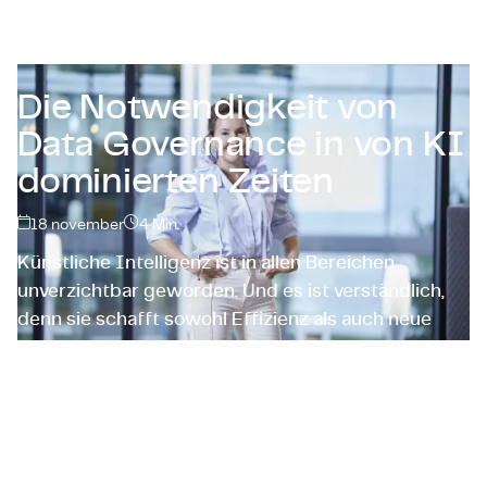
Zertifizierungen & Compliance
Stellenangebote für Unternehmen
Die Notwendigkeit von
Kontakt
Data Governance in von KI
dominierten Zeiten
18 november
4
Min.
Künstliche Intelligenz ist in allen Bereichen
unverzichtbar geworden. Und es ist verständlich,
denn sie schafft sowohl Effizienz als auch neue
Möglichkeiten für Organisationen. Mit dem
wachsenden Einfluss von Advanced Analytics wird
es zunehmend wichtiger, über strukturierte und
hochwertige Daten zu verfügen. In diesem Artikel
werden wir erörtern, wie Daten-Governance,