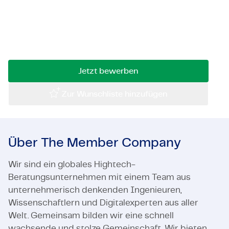
Vermessungsingenieur mit einem scharfen
Zertifizierungen & Compliance
Auge für Details und einer Leidenschaft für
Bauingenieurwesen? Lies weiter und entdecke
Stellenangebote für Unternehmen
deinen nächsten Schritt!
Kontakt
Jetzt bewerben
Zur Wunschliste hinzufügen
Über The Member Company
Wir sind ein globales Hightech-
Beratungsunternehmen mit einem Team aus
unternehmerisch denkenden Ingenieuren,
Wissenschaftlern und Digitalexperten aus aller
Welt. Gemeinsam bilden wir eine schnell
wachsende und stolze Gemeinschaft. Wir bieten