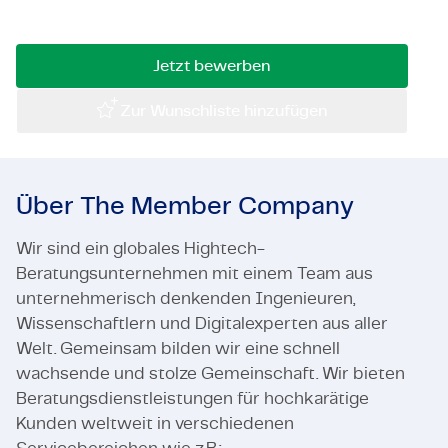
Interesse? Lesen Sie schnell weiter!
Zertifizierungen & Compliance
Jetzt bewerben
Stellenangebote für Unternehmen
Zur Wunschliste hinzufügen
Kontakt
Über The Member Company
Wir sind ein globales Hightech-
Beratungsunternehmen mit einem Team aus
unternehmerisch denkenden Ingenieuren,
Wissenschaftlern und Digitalexperten aus aller
Welt. Gemeinsam bilden wir eine schnell
wachsende und stolze Gemeinschaft. Wir bieten
Beratungsdienstleistungen für hochkarätige
Kunden weltweit in verschiedenen