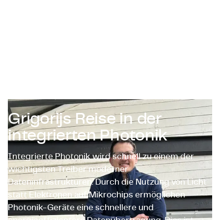
Zertifizierungen & Compliance
Stellenangebote für Unternehmen
Kontakt
Grigorijs Reise in der
integrierten Photonik
Integrierte Photonik wird schnell zu einem der
wichtigsten Treiber moderner
Dateninfrastrukturen. Durch die Nutzung von Licht
statt Elektronen auf Mikrochips ermöglichen
Photonik-Geräte eine schnellere und