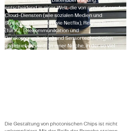
energieeffizientere Datenübertragung. Dies ist
entscheidend in einer Welt, die von expandierenden
Cloud-Diensten (wie sozialen Medien und
Streaming-Diensten wie Netflix), Rechenzentren
(für KI, Telekommunikation und
Datakommunikation) und Sensortechnologien
angetrieben wird. In einer Nische, in der so viel
passiert, ist die menschliche Übersetzung
entscheidend. Der wahre Unterschied wird an der
Schnittstelle von Technologie und Menschen
gemacht.
Grigorij Muliuk
Ingenieur für integrierte Photonik
Die Gestaltung von photonischen Chips
ist nicht