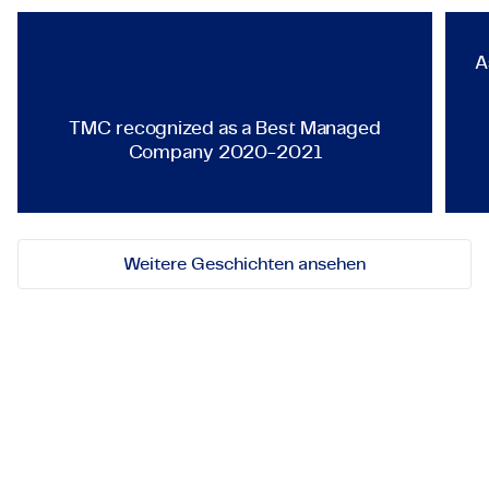
TMC recognized as a Best Ma
A
TMC recognized as a Best Managed
Company 2020-2021
Weitere Geschichten ansehen
Lassen Sie uns in Kontakt
treten!
Bei Fragen an einer Zusammenarbeit können Sie