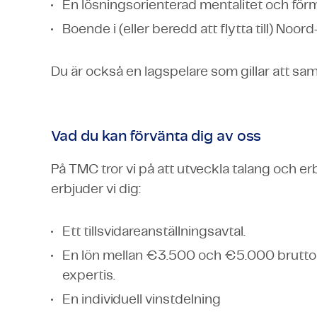
En lösningsorienterad mentalitet och för
Boende i (eller beredd att flytta till) Noo
Du är också en lagspelare som gillar att sa
Vad du kan förvänta dig av oss
På TMC tror vi på att utveckla talang och er
erbjuder vi dig:
Ett tillsvidareanställningsavtal.
En lön mellan €3.500 och €5.000 brutto 
expertis.
En individuell vinstdelning