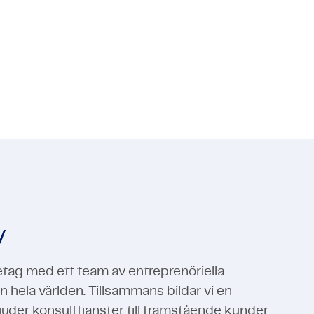
tioner? Läs vidare!
Media
Infrastruktur & Energi
Fältservice
Media
Infrastruktur & Energi
Visa alla expertområden
Visa alla expertområden
y
retag med ett team av entreprenöriella
ån hela världen. Tillsammans bildar vi en
der konsulttjänster till framstående kunder