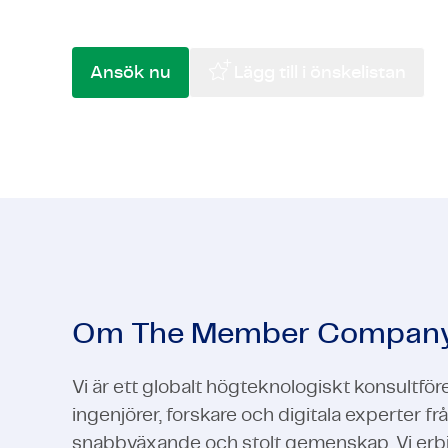
entreprenörer och (semi-) statliga institu
Avancerad teknik
Life Sciences & Pharma
Telekom & 
Halvledare
Avancerad teknik
Visa alla serviceområden
Telekom & 
Ansök nu
Lägg till i önskelistan
Visa alla serviceområden
Om The Member Compan
Vi är ett globalt högteknologiskt konsultfö
ingenjörer, forskare och digitala experter fr
snabbväxande och stolt gemenskap. Vi erbju