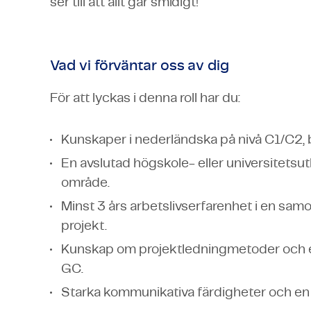
ser till att allt går smidigt!
Vad vi förväntar oss av dig
För att lyckas i denna roll har du:
Kunskaper i nederländska på nivå C1/C2, b
En avslutad högskole- eller universitetsutb
område.
Minst 3 års arbetslivserfarenhet i en samor
projekt.
Kunskap om projektledningmetoder och e
GC.
Starka kommunikativa färdigheter och en p