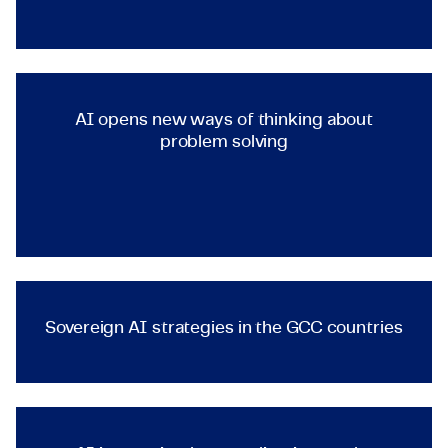
Certificaten & Compliance
TECHNOLOGY & ENGINEERING
Corporate vacancies
AI opens new ways of thinkin
Contact
AI opens new ways of thinking about
problem solving
TECHNOLOGY & ENGINEERING
Sovereign AI strategies in th
Sovereign AI strategies in the GCC countries
TECHNOLOGY & ENGINEERING
AI in practice: how applicat