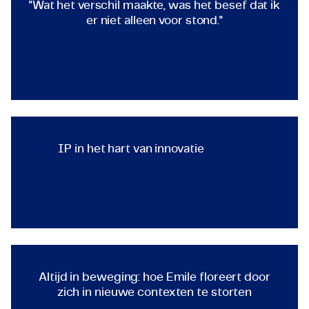
"Wat het verschil maakte, was het besef dat ik
er niet alleen voor stond."
TECHNOLOGY & ENGINEERING
Industrieel Automatiseringsingenieur
IP in het hart van innovatie
IP in het hart van innovatie
TECHNOLOGY & ENGINEERING
Ingenieur Intellectueel Eigendomsportfolio
Altijd in beweging: hoe Emile 
Altijd in beweging: hoe Emile floreert door
zich in nieuwe contexten te storten