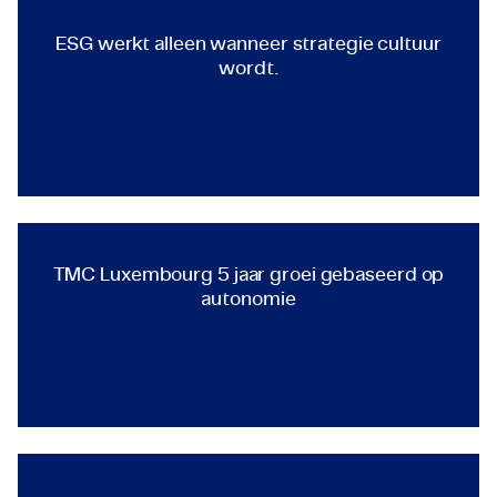
ESG werkt alleen wanneer stra
ESG werkt alleen wanneer strategie cultuur
wordt.
TECHNOLOGY & ENGINEERING
Compliance & Sustainability Officer
TMC Luxembourg 5 jaar groei
TMC Luxembourg 5 jaar groei gebaseerd op
autonomie
TECHNOLOGY & ENGINEERING
Sales Director - TMC Luxembourg
"Wat het verschil maakte, was h