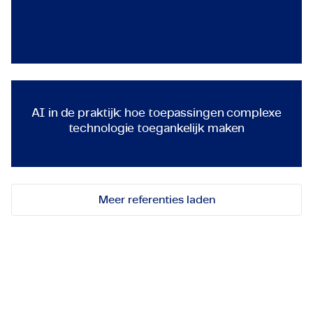
TECHNOLOGY & ENGINEERING
AI in de praktijk: hoe toepas
AI in de praktijk: hoe toepassingen complexe
technologie toegankelijk maken
Meer referenties laden
Let's get in touch!
Stuur ons een bericht voor mogelijkheden,