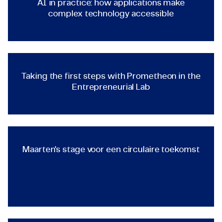
AI in practice: how applications make
complex technology accessible
TECHNOLOGY & ENGINEERING
Taking the first steps with Pr
Taking the first steps with Prometheon in the
Entrepreneurial Lab
TECHNOLOGY & ENGINEERING
Maarten's stage voor een circ
Maarten's stage voor een circulaire toekomst
TECHNOLOGY & ENGINEERING